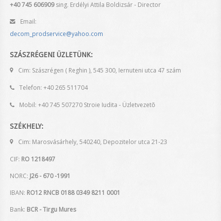
+40 745 606909
sing. Erdélyi Attila Boldizsár - Director
Email:
decom_prodservice@yahoo.com
SZÁSZRÉGENI ÜZLETÜNK:
Cim: Szászrégen ( Reghin ), 545 300, Iernuteni utca 47 szám
Telefon: +40 265 511704
Mobil: +40 745 507270 Stroie Iudita - Üzletvezetõ
SZÉKHELY:
Cim: Marosvásárhely, 540240, Depozitelor utca 21-23
CIF:
RO 1218497
NORC:
J26 - 670 -1991
IBAN:
RO12 RNCB 0188 0349 8211 0001
Bank:
BCR - Tirgu Mures