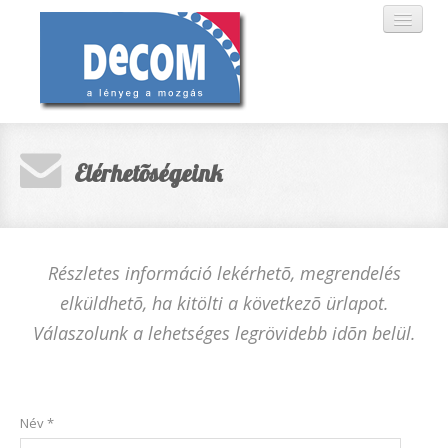
FŐOLDAL
Elérhetõségeink
RÓLUNK
PARTNEREINK
Részletes információ lekérhetõ, megrendelés
elküldhetõ, ha kitölti a következõ ürlapot.
RAKTÁRKÉSZLET
Válaszolunk a lehetséges legrövidebb idõn belül.
ELÉRHETÕSÉGEINK
ROMANA
Név *