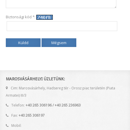
Biztonsági kód *:
Küldd
Mégsem
MAROSVÁSÁRHELYI ÜZLETÜNK:
Cim: Marosvásárhely, Hadsereg tér - Orosz piac területén (Piata
Armatei) III/3
Telefon:
+40 265 306196 / +40 265 236963
Fax:
+40 265 306197
Mobil: